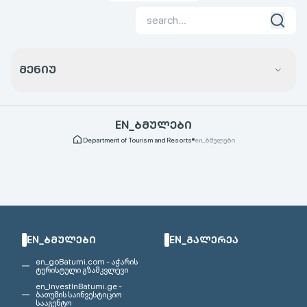
ᲛᲔᲜᲘᲣ
EN_ᲑᲛᲣᲚᲔᲑᲘ
Department of Tourism and Resorts
en_ბმულები
EN_ᲑᲛᲣᲚᲔᲑᲘ
EN_ᲒᲐᲚᲔᲠᲔᲐ
en_goBatumi.com - აჭარის
ტურისტული გზამკვლევი
en_InvestInBatumi.ge -
ბათუმის საინვესტიციო
სააგენტო