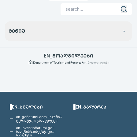
ᲛᲔᲜᲘᲣ
EN_ᲛᲝᲐᲓᲒᲘᲚᲔᲔᲑᲘ
Department of Tourism and Resorts
en_მოადგილეები
EN_ᲑᲛᲣᲚᲔᲑᲘ
EN_ᲒᲐᲚᲔᲠᲔᲐ
en_goBatumi.com - აჭარის
ტურისტული გზამკვლევი
en_InvestInBatumi.ge -
ბათუმის საინვესტიციო
სააგენტო